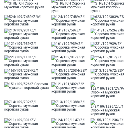
Цвет
Сиреневый
Ворот
Французский
Карман
стандартный, слева, накладной
Силуэт
Прямой силуэт / Сlassic fit