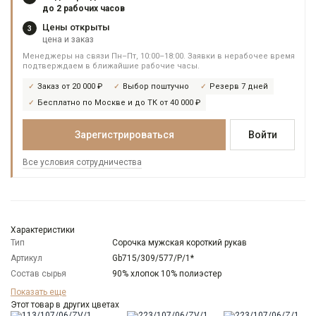
до 2 рабочих часов
Цены открыты
3
цена и заказ
Менеджеры на связи Пн–Пт, 10:00–18:00. Заявки в нерабочее время
подтверждаем в ближайшие рабочие часы.
Заказ от 20 000 ₽
Выбор поштучно
Резерв 7 дней
Бесплатно по Москве и до ТК от 40 000 ₽
Зарегистрироваться
Войти
Все условия сотрудничества
Характеристики
Тип
Сорочка мужская короткий рукав
Артикул
Gb715/309/577/P/1*
Состав сырья
90% хлопок 10% полиэстер
Бренд
GREG
Показать еще
Модель
Этот товар в других цветах
Классическая