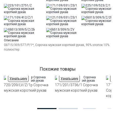
Описание
Gb715/309/577/P/1*, Сорочка мужская короткий рукав, 90% хлопок 10%
полиэстер
Похожие товары
Узнать цену
Узнать цену
Уз
720/209/LV/Z/1p Сорочка
171/201/3736/1 Сорочка
171/
мужская короткий рукав
мужская короткий рукав
Соро
коро