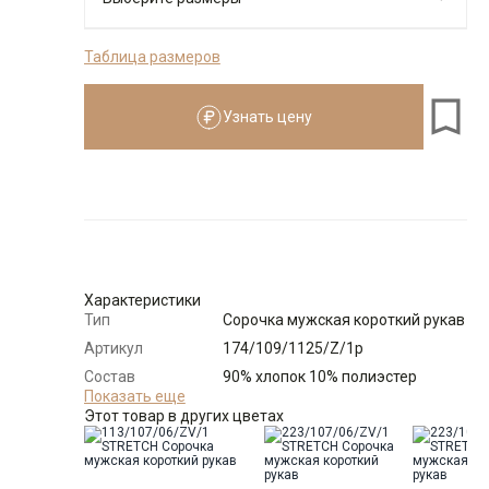
Таблица размеров
176-184
Узнать цену
Размеры для роста
176–184 см
Размер
Количество
Доступно
38
-
+
2
Характеристики
Тип
Сорочка мужская короткий рукав
39
-
+
4
Артикул
174/109/1125/Z/1p
Состав
90% хлопок 10% полиэстер
Выбрать размерный ряд
сырья
Показать еще
Этот товар в других цветах
по 1 шт каждого доступного размера
Бренд
GREG
Модель
Зауженная
Цвет
Сиреневый