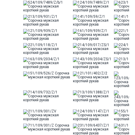
Отделка
Сорочки: внутренняя стойка
воротника из ткани компаньона
Ворот
Французский маленький
Карман
отсутствует
Силуэт
Полуприталенный силуэт /
Regular fit