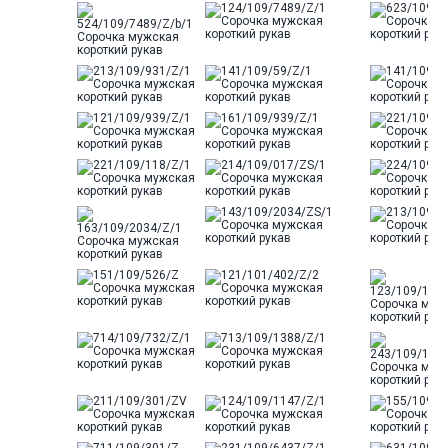
бокам
Цвет
Сиреневый
Отделка
Сорочки: внутренняя стойка
воротника из ткани компаньона
Ворот
Французский маленький
Карман
отсутствует
Силуэт
Полуприталенный силуэт /
Regular fit