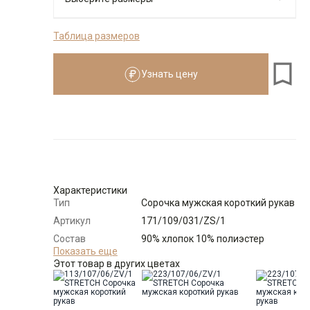
Таблица размеров
176-184
Узнать цену
Размеры для роста
176–184 см
Размер
Количество
Доступно
39
-
+
5
Характеристики
Тип
Сорочка мужская короткий рукав
Выбрать размерный ряд
Артикул
171/109/031/ZS/1
по 1 шт каждого доступного размера
Состав
90% хлопок 10% полиэстер
сырья
Показать еще
Этот товар в других цветах
Бренд
GREG
Модель
Зауженная навыпуск
укороченная с разрезами по