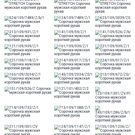
Цвет
Бирюзовый
Отделка
Сорочки: внутренняя стойка воротника и низ
рукава из ткани компаньона
Ворот
Французский маленький
Карман
отсутствует
Силуэт
Полуприталенный силуэт / Regular fit