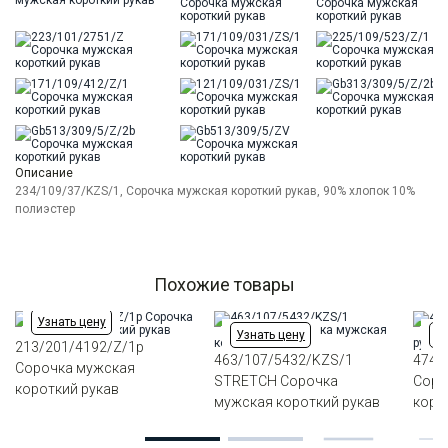
Описание
234/109/37/KZS/1, Сорочка мужская короткий рукав, 90% хлопок 10%
полиэстер
Похожие товары
Узнать цену
Узнать цену
Уз
213/201/4192/Z/1p
463/107/5432/KZS/1
474/
Сорочка мужская
STRETCH Сорочка
Соро
короткий рукав
мужская короткий рукав
коро