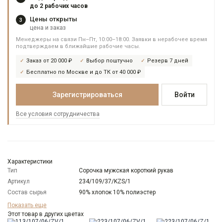
до 2 рабочих часов
Цены открыты
3
цена и заказ
Менеджеры на связи Пн–Пт, 10:00–18:00. Заявки в нерабочее время
подтверждаем в ближайшие рабочие часы.
Заказ от 20 000 ₽
Выбор поштучно
Резерв 7 дней
Бесплатно по Москве и до ТК от 40 000 ₽
Зарегистрироваться
Войти
Все условия сотрудничества
Характеристики
Тип
Сорочка мужская короткий рукав
Артикул
234/109/37/KZS/1
Состав сырья
90% хлопок 10% полиэстер
Бренд
GREG
Показать еще
Модель
Этот товар в других цветах
Зауженная навыпуск укороченная