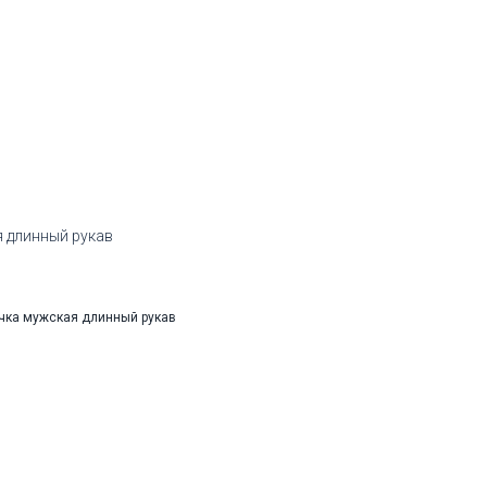
 длинный рукав
змеры:
Рост
164-174
змеры:
Рост
48
176-184