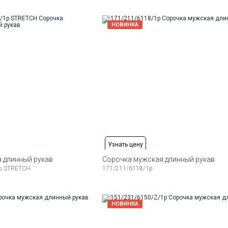
164-174
39
40
41
42
43
44
16
змеры:
Рост
Доступные размеры:
НОВИНКА
47
48
176-184
39
40
41
42
43
44
45
17
змеры:
Рост
186-194
Узнать цену
 длинный рукав
Сорочка мужская длинный рукав
p STRETCH
171/211/6118/1p
змеры:
Рост
Доступные размеры:
44
164-174
44
45
46
16
змеры:
Рост
Доступные размеры:
НОВИНКА
176-184
41
42
43
44
45
46
17