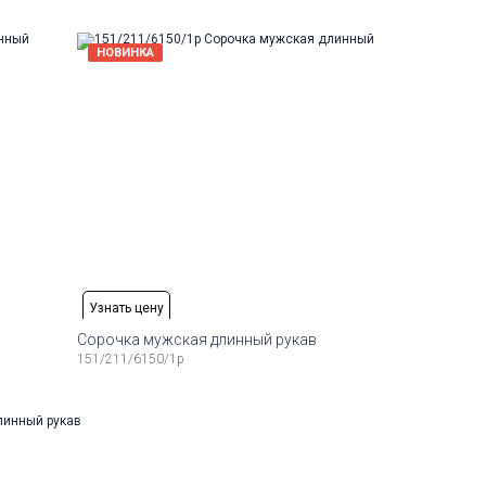
4-174
41
42
43
44
45
46
164-174
Рост
Доступные размеры:
Рост
НОВИНКА
6-184
41
42
43
44
45
46
47
48
176-184
Узнать цену
Сорочка мужская длинный рукав
151/211/6150/1p
Рост
Доступные размеры:
Рост
4-174
41
42
43
44
45
46
48
176-184
Рост
6-184