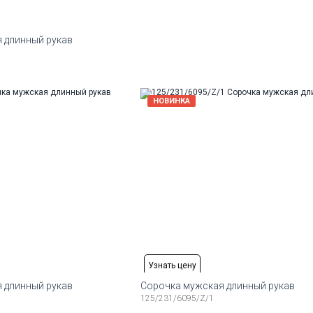
 длинный рукав
змеры:
43
44
16
змеры:
НОВИНКА
44
45
17
змеры:
18
Узнать цену
 длинный рукав
Сорочка мужская длинный рукав
125/231/6095/Z/1
змеры:
Рост
Доступные размеры: