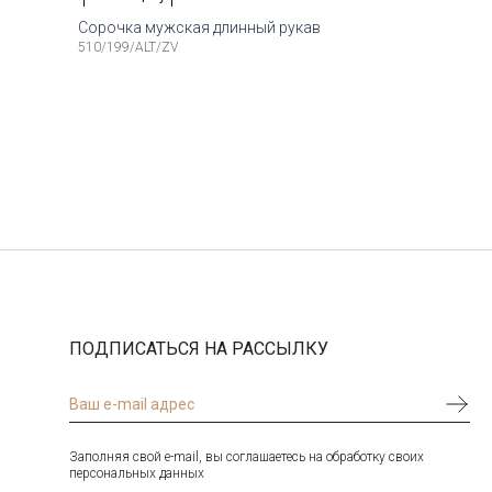
Сорочка мужская длинный рукав
510/199/ALT/ZV
Рост
Доступные размеры:
Рост
4-174
38
40
41
42
164-174
Рост
Доступные размеры:
Рост
6-184
38
39
40
41
42
176-184
Доступные размеры:
Рост
40
41
42
43
186-194
ПОДПИСАТЬСЯ НА РАССЫЛКУ
Заполняя свой e-mail, вы соглашаетесь на обработку своих
персональных данных