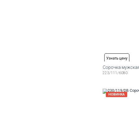
Узнать цену
Сорочка мужская
223/111/6080
Доступные ра
41
42
43
44
Доступные ра
НОВИНКА
41
42
43
44
45
46