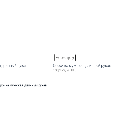
Узнать цену
 длинный рукав
Сорочка мужская длинный рукав
100/199/WHITE
змеры:
Рост
Доступные размеры:
43
44
45
164-174
41
42
43
44
45
46
16
змеры:
Рост
Доступные размеры:
43
44
45
176-184
40
41
42
43
44
45
46
47
48
17
змеры:
Рост
Доступные размеры:
43
44
45
186-194
42
43
44
45
46
18