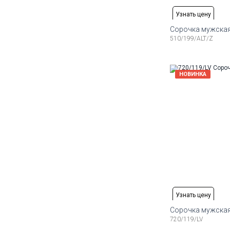
Узнать цену
Сорочка мужская
510/199/ALT/Z
Доступные ра
37
38
39
40
41
42
Доступные ра
НОВИНКА
38
39
40
41
42
43
Доступные ра
40
41
42
43
44
45
Узнать цену
Сорочка мужская
720/119/LV
Доступные ра