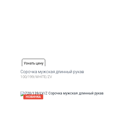
Узнать цену
Сорочка мужская длинный рукав
100/199/WHITE/ZV
Рост
Доступные размеры:
Рост
4-174
37
38
39
40
41
42
43
44
164-174
Рост
Доступные размеры:
Рост
НОВИНКА
6-184
38
41
42
43
44
176-184
Рост
Доступные размеры:
Рост
6-194
37
38
42
186-194