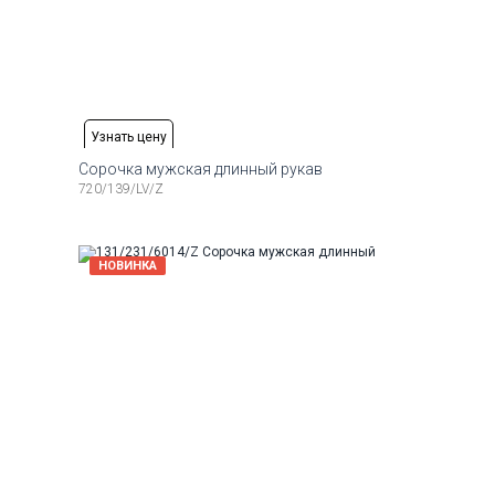
Узнать цену
Сорочка мужская длинный рукав
720/139/LV/Z
Доступные размеры:
Рост
39
40
41
42
43
44
164-174
Доступные размеры:
Рост
НОВИНКА
39
40
41
42
43
44
45
176-184
Доступные размеры:
Рост
38
40
41
42
43
44
186-194