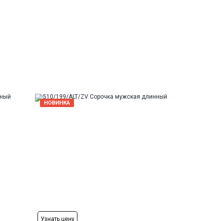
Рост
164-174
Рост
НОВИНКА
176-184
Узнать цену