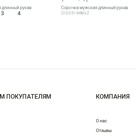
 длинный рукав
Сорочка мужская длинный рукав
3
4
223/231/6080/Z
змеры:
Рост
Доступные размеры:
45
176-184
39
40
41
42
16
Доступные размеры:
39
40
41
42
43
44
45
17
М ПОКУПАТЕЛЯМ
КОМПАНИЯ
О нас
Отзывы