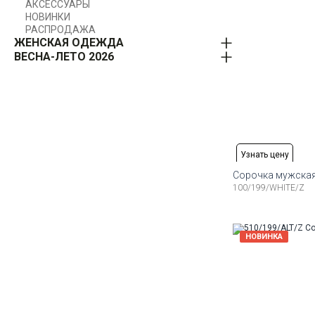
АКСЕССУАРЫ
НОВИНКИ
РАСПРОДАЖА
ЖЕНСКАЯ ОДЕЖДА
ВЕСНА-ЛЕТО 2026
Узнать цену
Сорочка мужская
100/199/WHITE/Z
Доступные ра
37
38
39
40
41
42
Доступные ра
НОВИНКА
37
38
39
40
41
42
Доступные ра
37
38
39
40
41
42