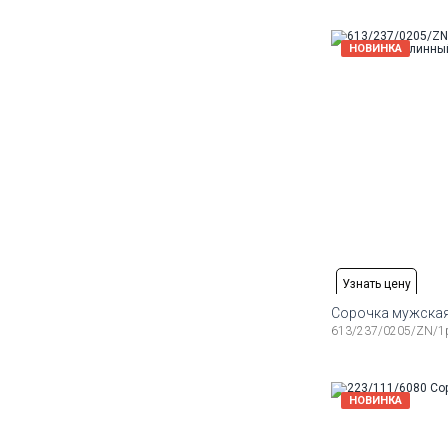
41
42
43
44
45
Доступные ра
НОВИНКА
41
42
43
44
45
46
Доступные ра
42
43
44
45
46
Узнать цену
Сорочка мужская
613/237/0205/ZN/1
Доступные ра
38
39
40
41
42
43
Доступные ра
НОВИНКА
39
40
41
42
43
44