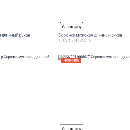
Узнать цену
 длинный рукав
Сорочка мужская длинный рукав
151/231/6150/Z/1p
змеры:
Рост
Доступные размеры:
164-174
38
39
40
41
42
43
44
змеры:
Рост
Доступные размеры:
НОВИНКА
48
50
176-184
39
40
41
42
43
44
45
змеры:
Рост
186-194
Узнать цену