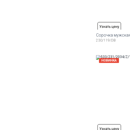
Узнать цену
Сорочка мужская
230/119/DB
Доступные ра
41
42
43
44
45
46
Доступные ра
НОВИНКА
42
43
44
45
46
47
Доступные ра
41
Узнать цену