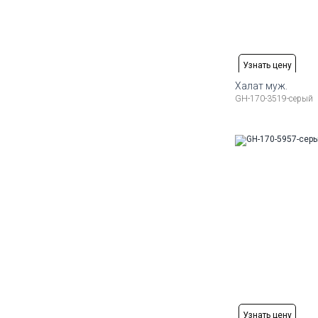
Узнать цену
Халат муж.
GH-170-3519-серый
Доступные ра
50
52
54
56
58
Узнать цену