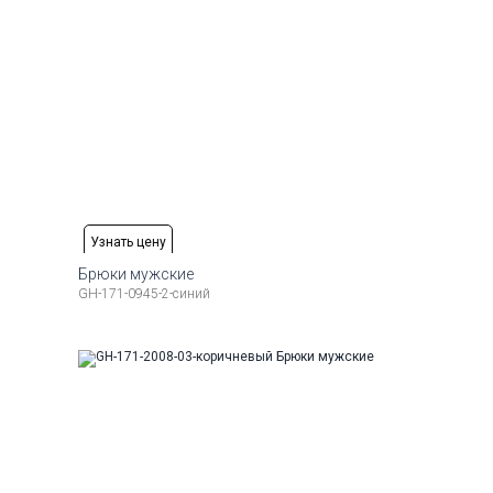
Узнать цену
Брюки мужские
GH-171-0945-2-синий
Рост
Доступные размеры:
Рост
6-184
50
52
54
56
58
176-184