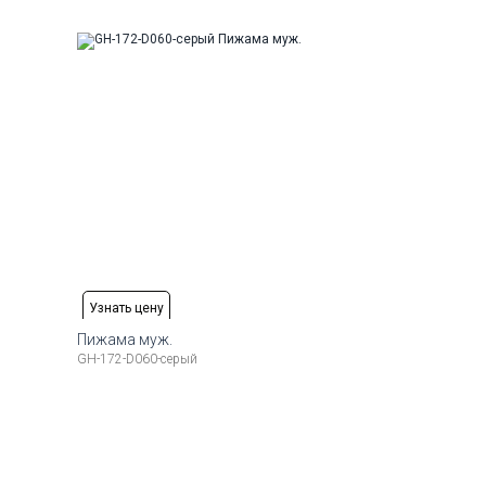
6-184
56
58
176-184
Узнать цену
Пижама муж.
GH-172-D060-серый
Рост
Доступные размеры:
Рост
6-184
56
58
176-184