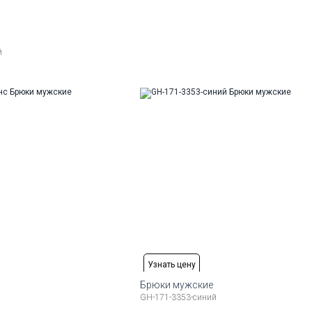
й
змеры:
17
Узнать цену
Брюки мужские
GH-171-3353-синий
змеры:
Рост
Доступные размеры: