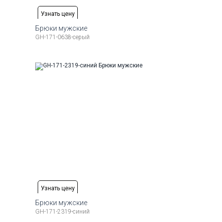
Узнать цену
Брюки мужские
GH-171-0638-серый
Рост
Доступные размеры:
Рост
6-184
50
52
56
58
176-184
Узнать цену
Брюки мужские
GH-171-2319-синий
Рост
Доступные размеры:
Рост