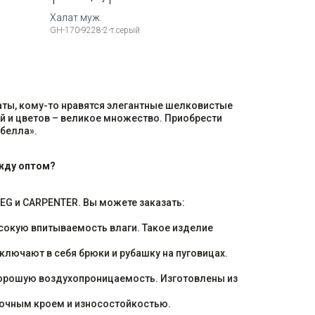
Халат муж.
GH-170-9228-2-т.серый
Рост
Доступные размеры:
Рост
6-184
50
54
56
58
176-184
ты, кому-то нравятся элегантные шелковистые
й и цветов – великое множество. Приобрести
белла».
жду оптом?
EG и CARPENTER. Вы можете заказать:
сокую впитываемость влаги. Такое изделие
ключают в себя брюки и рубашку на пуговицах.
орошую воздухопроницаемость. Изготовлены из
очным кроем и износостойкостью.