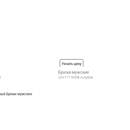
Узнать цену
Брюки мужские
й
GH-171-9058-голубой
змеры:
Рост
Доступные размеры:
176-184
50
52
54
56
58
17