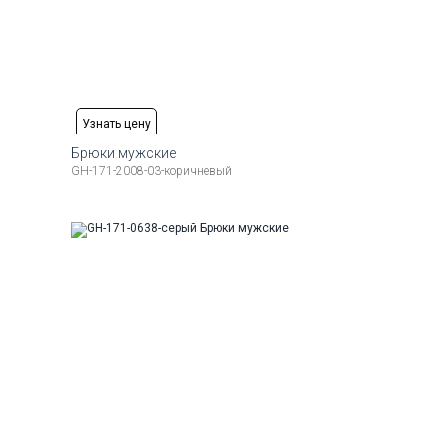
Узнать цену
Брюки мужские
GH-171-2008-03-коричневый
Доступные размеры:
Рост
50
52
54
56
58
176-184