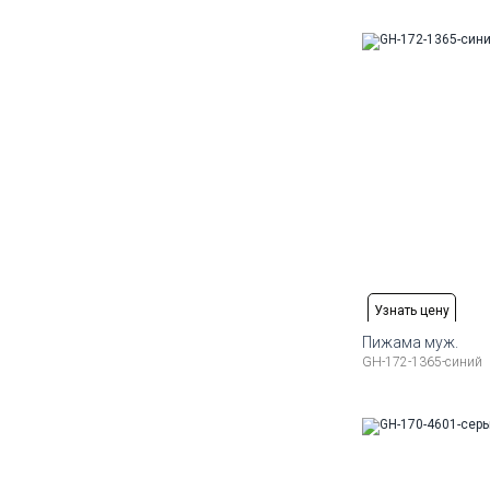
50
52
54
56
58
Узнать цену
Пижама муж.
GH-172-1365-синий
Доступные ра
50
52
54
56
58