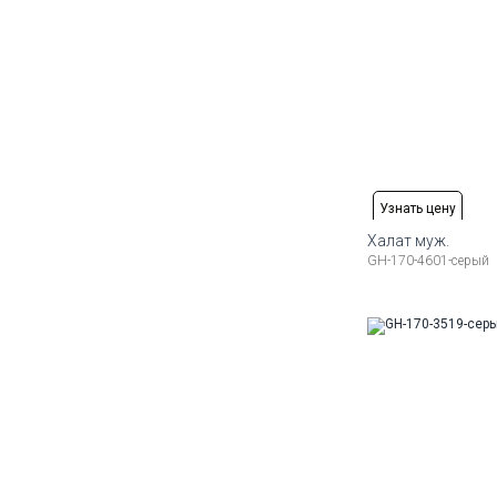
Узнать цену
Халат муж.
GH-170-4601-серый
Доступные ра
50
52
54
56
58