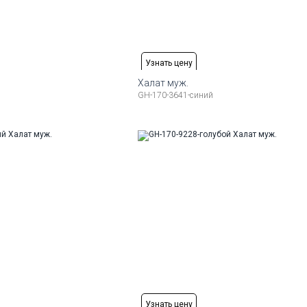
Узнать цену
Халат муж.
GH-170-3641-синий
змеры:
Рост
Доступные размеры:
176-184
50
52
54
56
58
Узнать цену