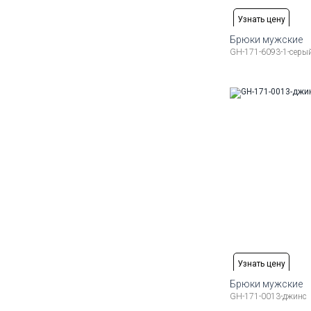
Узнать цену
Брюки мужские
GH-171-6093-1-серы
Доступные ра
50
52
54
56
58
Узнать цену
Брюки мужские
GH-171-0013-джинс
Доступные ра