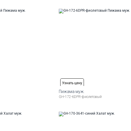
176-184
50
52
54
56
58
17
Узнать цену
Пижама муж.
GH-172-6DPR-фиолетовый
змеры:
Рост
Доступные размеры:
176-184
50
52
54
58
17