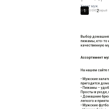
Халат муж.
1
2
GH-170-5957-серый
Доступные ра
50
52
54
56
58
Выбор домашней 
пижамы, кто-то 
качественную м
Ассортимент му
На нашем сайте 
• Мужские халат
пригодится дома,
• Пижамы – удоб
Просты в уходе,
• Домашние брю
легкого и приятн
• Мужские футб