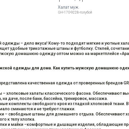
Халат муж.
GH-170-9228-голубой
змеры:
Рост
Доступные размеры:
176-184
52
54
56
58
17
одежды – дело вкуса! Кому-то подходят мягкие и уютные хала
ищет удобные трикотажные штаны и футболку. Стилей, сочетани
ужскую домашнюю одежду оптом можно на маркетплейсе «Ара
жской одежды для дома. Как купить мужскую домашнюю оде
представлена качественная одежда от проверенных брендов GR
ы – хлопковые халаты классического фасона. Обеспечивают вы
 на даче, после бани, бассейна, тренировок, массажа.
ные комплекты свободного кроя из гладкой хлопковой ткани. В
 мало сминаются и не требуют глажки.
ки – свободные штаны для домашнего отдыха. Обеспечивают х
ого к телу хлопка.
олки и майки –комфортные и дышащие изделия, обладающие пр