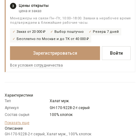
Цены открыты
3
цена и заказ
Менеджеры на связи Пн–Пт, 10:00–18:00. Заявки в нерабочее время
подтверждаем в ближайшие рабочие часы.
Заказ от 20 000 ₽
Выбор поштучно
Резерв 7 дней
Бесплатно по Москве и до ТК от 40 000 ₽
Зарегистрироваться
Войти
Все условия сотрудничества
Характеристики
Тип
Халат муж.
Артикул
GH-170-9228-2-т.серый
Состав сырья
100% хлопок
Бренд
GREG
Показать еще
Модель
Описание
Классическая
GH-170-9228-2-т.серый, Халат муж., 100% хлопок
Цвет
Серый