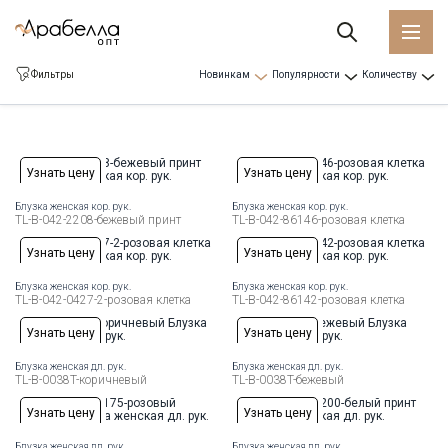
Фильтры
Новинкам
Популярности
Количеству
Узнать цену
Узнать цену
Блузка женская кор. рук.
Блузка женская кор. рук.
Доступные размеры:
Рост
Доступные размеры:
Рост
TL-B-042-2208-бежевый принт
TL-B-042-86146-розовая клетка
44
46
48
50
52
54
56
58
44
46
48
50
52
54
Узнать цену
Узнать цену
Блузка женская кор. рук.
Блузка женская кор. рук.
Доступные размеры:
Рост
Доступные размеры:
Рост
TL-B-042-0427-2-розовая клетка
TL-B-042-86142-розовая клетка
44
46
48
50
52
54
56
58
44
46
48
50
52
54
56
Узнать цену
Узнать цену
Блузка женская дл. рук.
Блузка женская дл. рук.
Доступные размеры:
Рост
Доступные размеры:
Рост
TL-B-0038T-коричневый
TL-B-0038T-бежевый
44
46
48
50
52
54
56
44
46
48
50
52
54
56
Узнать цену
Узнать цену
Блузка женская дл. рук.
Блузка женская дл. рук.