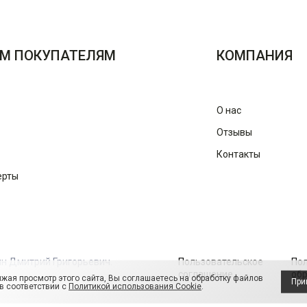
М ПОКУПАТЕЛЯМ
КОМПАНИЯ
О нас
Отзывы
Контакты
ерты
ин Дмитрий Григорьевич.
Пользовательское
По
соглашение
обр
жая просмотр этого сайта, Вы соглашаетесь на обработку файлов
При
 в соответствии с
Политикой использования Cookie
.