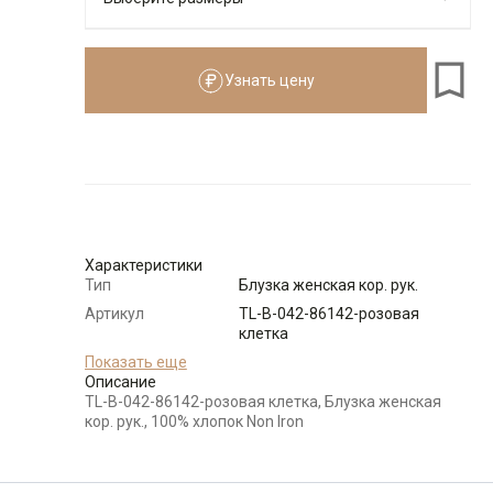
Узнать цену
Размеры для роста
см
Размер
Количество
Доступно
44
-
+
5
Характеристики
46
-
+
6
Тип
Блузка женская кор. рук.
Артикул
TL-B-042-86142-розовая
клетка
48
-
+
9
Состав
Показать еще
100% хлопок Non Iron
сырья
Описание
TL-B-042-86142-розовая клетка, Блузка женская
50
-
+
7
Бренд
T-lab (Россия)
кор. рук., 100% хлопок Non Iron
Особенности
Принт
ткани
52
-
+
7
Модель
Прямая