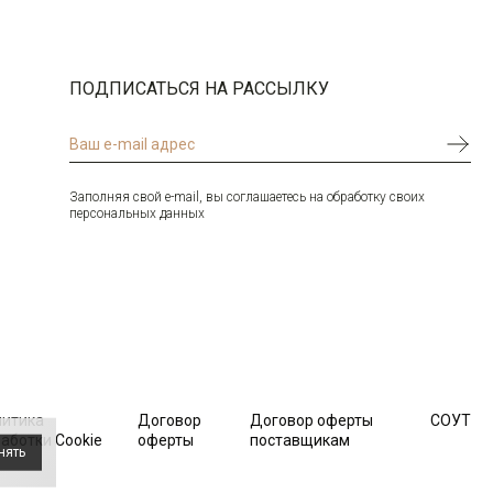
Цвет
Розовый
54
-
+
5
Ворот
Отложной воротник на стойке,
отделочный
ПОДПИСАТЬСЯ НА РАССЫЛКУ
Манжет
отгибающиеся
56
-
+
5
Карман
накладной справа
Силуэт
Свободный силуэт / Casual
Выбрать размерный ряд
Сlassic fit
Заполняя свой e-mail, вы соглашаетесь на обработку своих
по 1 шт каждого доступного размера
персональных данных
литика
Договор
Договор оферты
СОУТ
аботки Cookie
оферты
поставщикам
нять