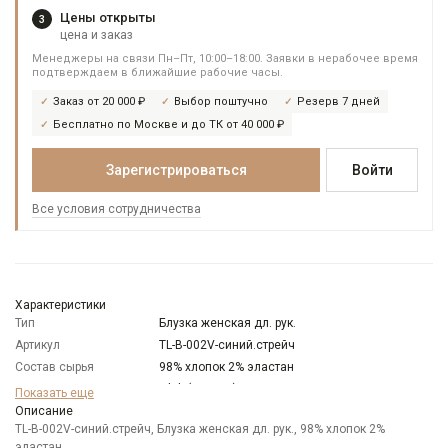
Цены открыты
3
цена и заказ
Менеджеры на связи Пн–Пт, 10:00–18:00. Заявки в нерабочее время
подтверждаем в ближайшие рабочие часы.
Заказ от 20 000 ₽
Выбор поштучно
Резерв 7 дней
Бесплатно по Москве и до ТК от 40 000 ₽
Зарегистрироваться
Войти
Все условия сотрудничества
Характеристики
Тип
Блузка женская дл. рук.
Артикул
TL-B-002V-синий.стрейч
Состав сырья
98% хлопок 2% эластан
Бренд
T-lab (Россия)
Показать еще
Модель
Описание
Полуприлегающая
TL-B-002V-синий.стрейч, Блузка женская дл. рук., 98% хлопок 2%
Цвет
Синий
эластан