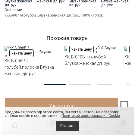
Ворот
Отложной воротник
Манжет
прямой на 2-х пуговицах с возм.отворота
Описание
Карман
KK-B-007T-голубой, Блузка женская дл. рук., 100% хлопок
два нагрудных накладных кармана
Силуэт
Свободный силуэт / Оversize
Похожие товары
Узнать цену
Уз
Узнать цену
KK-B-010B-т.голубой
KK-B
KK-B-006P-2
Блузка женская дл. рук.
женск
голубой.полоска Блузка
женская дл. рук.
Узнать цену
Продолжая просмотр этого сайта, Вы соглашаетесь на обработку
файлов cookie в соответствии с
Политикой использования Cookie
.
0
0
Принять
Главная
Избранное
Кабинет
Корзина