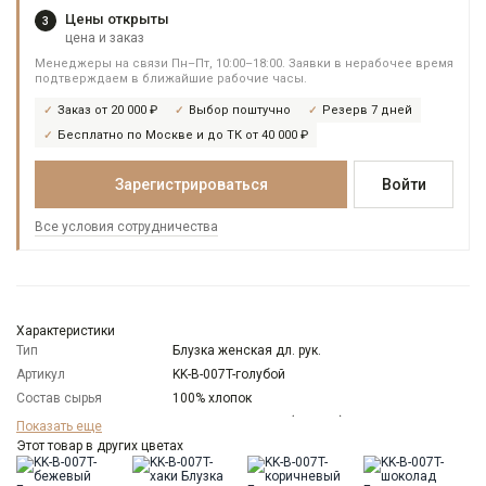
Цены открыты
3
цена и заказ
Менеджеры на связи Пн–Пт, 10:00–18:00. Заявки в нерабочее время
подтверждаем в ближайшие рабочие часы.
Заказ от 20 000 ₽
Выбор поштучно
Резерв 7 дней
Бесплатно по Москве и до ТК от 40 000 ₽
Зарегистрироваться
Войти
Все условия сотрудничества
Характеристики
Тип
Блузка женская дл. рук.
Артикул
KK-B-007T-голубой
Состав сырья
100% хлопок
Бренд
KATHARINA KROSS (Россия)
Показать еще
Модель
Этот товар в других цветах
Свободная
Цвет
Голубой