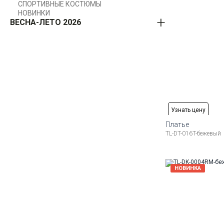
СПОРТИВНЫЕ КОСТЮМЫ
НОВИНКИ
ВЕСНА-ЛЕТО 2026
Узнать цену
Платье
TL-DT-016T-бежевый
Доступные ра
44
46
48
50
52
54
НОВИНКА