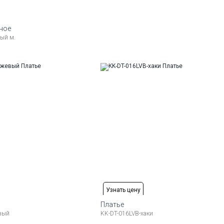
ное
ый м.
змеры:
(L)
52-54 (XL)
56-58 (2XL)
Узнать цену
Платье
евый
KK-DT-016LVB-хаки
змеры:
Рост
Доступные размеры: