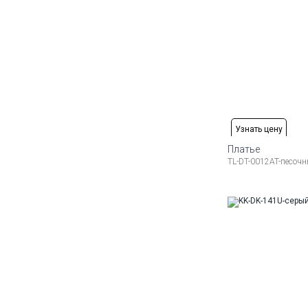
Узнать цену
Платье
TL-DT-0012AT-песоч
Доступные ра
42
46
48