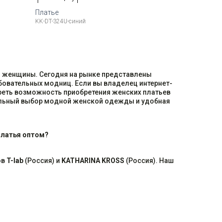
Платье
KK-DT-324U-синий
Рост
Доступные размеры:
Рост
48 (L)
50 (XL)
52 (2XL)
 женщины. Сегодня на рынке представлены
бовательных модниц. Если вы владелец интернет-
треть возможность приобретения женских платьев
ельный выбор модной женской одежды и удобная
 платья оптом?
ов
T-lab
(Россия) и
KATHARINA KROSS
(Россия). Наш