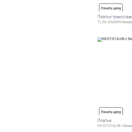
Узнать цену
Платье трикотаж
TL-DK-0004RM-бежев
Доступные ра
44-46 (M)
48-50 
Узнать цену
Платье
KK-DT-016LVB-т.беж
Доступные ра