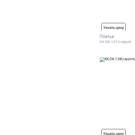
Узнать цену
Платье
KK-DK-141U-серый
Доступные ра
48 (L)
50 (XL)
52 
Узнать цену