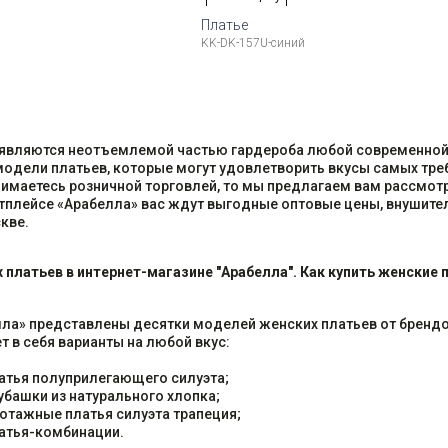
Платье
KK-DK-157U-синий
змеры:
Рост
Доступные размеры:
(2XL)
48 (L)
50 (XL)
52 (2XL)
 являются неотъемлемой частью гардероба любой современной
одели платьев, которые могут удовлетворить вкусы самых тре
нимаетесь розничной торговлей, то мы предлагаем вам рассмо
етплейсе «Арабелла» вас ждут выгодные оптовые цены, внушит
кве.
 платьев в интернет-магазине "Арабелла". Как купить женские
лла» представлены десятки моделей женских платьев от бренд
т в себя варианты на любой вкус:
атья полуприлегающего силуэта;
убашки из натурального хлопка;
отажные платья силуэта трапеция;
атья-комбинации.