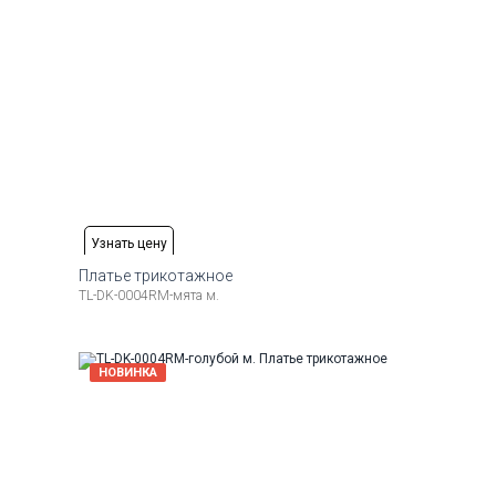
Узнать цену
Платье трикотажное
TL-DK-0004RM-мята м.
Рост
Доступные размеры:
Рост
44-46 (M)
48-50 (L)
52-54 (XL)
56-58 (2XL)
НОВИНКА