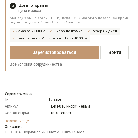
Цены открыты
3
цена и заказ
Менеджеры на связи Пн–Пт, 10:00–18:00. Заявки в нерабочее время
подтверждаем в ближайшие рабочие часы.
Заказ от 20 000 ₽
Выбор поштучно
Резерв 7 дней
Бесплатно по Москве и до ТК от 40 000 ₽
Зарегистрироваться
Войти
Все условия сотрудничества
Характеристики
Тип
Платье
Артикул
TL-DT-016T-коричневый
Состав сырья
100% Тенсел
Бренд
T-lab (Россия)
Показать еще
Модель
Описание
Свободная
TL-DT-016T-коричневый, Платье, 100% Тенсел
Цвет
Коричневый