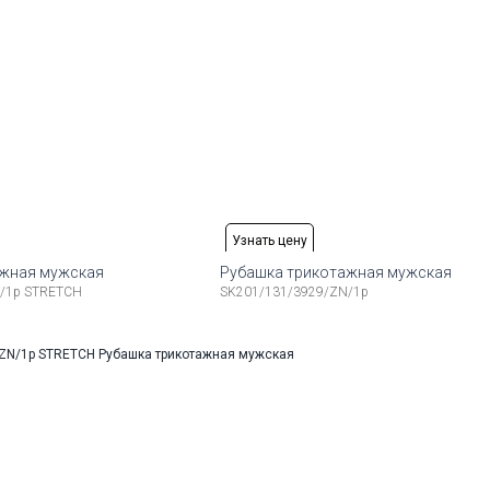
Узнать цену
ажная мужская
Рубашка трикотажная мужская
/1p STRETCH
SK201/131/3929/ZN/1p
змеры:
Рост
Доступные размеры:
176-184
48
50
52
54
56
58
17