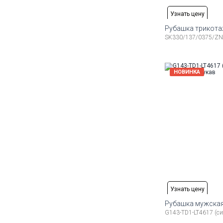
Узнать цену
Рубашка трикот
SK330/137/0375/ZN
Доступные ра
48
50
52
54
56
НОВИНКА
Узнать цену
Рубашка мужская
G143-TD1-LT4617 (с
Доступные ра