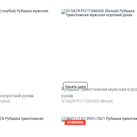
176-184
48
50
52
54
56
58
17
Узнать цену
Рубашка трикотажная мужская кор
 короткий рукав
рукав
лубой)
G158ZR-PO1T-SA5000 (белый)
змеры:
Рост
Доступные размеры:
176-184
46
48
50
52
17
НОВИНКА