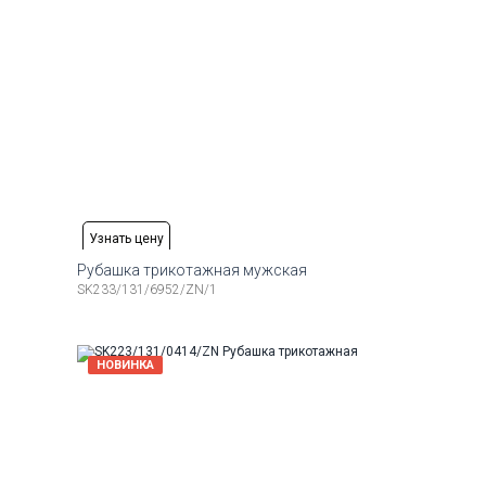
Узнать цену
Рубашка трикотажная мужская
SK233/131/6952/ZN/1
Рост
Доступные размеры:
Рост
6-184
48
50
52
54
56
58
176-184
НОВИНКА