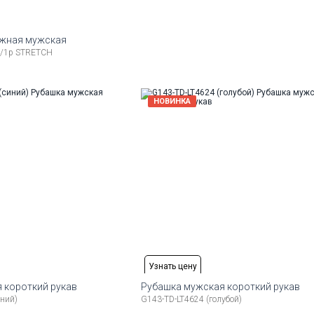
ажная мужская
/1p STRETCH
змеры:
17
НОВИНКА
Узнать цену
 короткий рукав
Рубашка мужская короткий рукав
иний)
G143-TD-LT4624 (голубой)
змеры:
Рост
Доступные размеры: