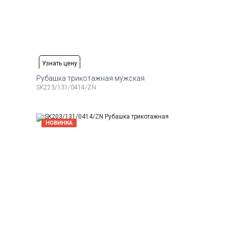
Узнать цену
Рубашка трикотажная мужская
SK223/131/0414/ZN
Доступные размеры:
Рост
48
50
52
54
56
176-184
НОВИНКА