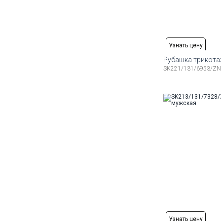
Узнать цену
Рубашка трикот
SK221/131/6953/ZN
Доступные ра
48
50
52
54
56
58
Узнать цену