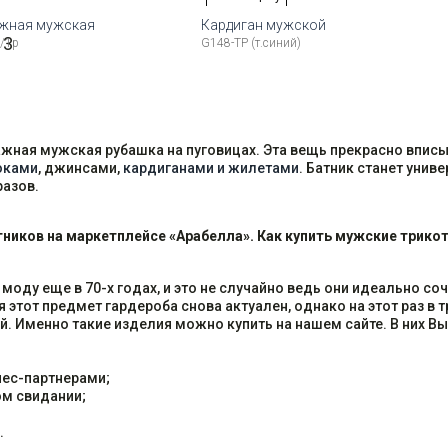
ажная мужская
Кардиган мужской
3
/1p
G148-TP (т.синий)
змеры:
Рост
Доступные размеры:
176-184
54
17
ажная мужская рубашка на пуговицах. Эта вещь прекрасно впис
юками
, джинсами,
кардиганами и жилетами
. Батник станет унив
азов.
ников на маркетплейсе «Арабелла». Как купить мужские трик
 моду еще в 70-х годах, и это не случайно ведь они идеально 
 этот предмет гардероба снова актуален, однако на этот раз в 
. Именно такие изделия можно купить на нашем сайте. В них Вы 
знес-партнерами;
ом свидании;
.