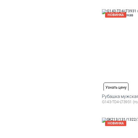
48
50
52
54
56
58
НОВИНКА
Узнать цену
Рубашка мужская
G143-TD4-LT3931 (го
Доступные ра
48
50
52
НОВИНКА