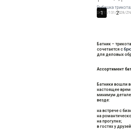
Рубашка трикот
1
2
SK213/131/7328/ZN
Доступные ра
48
50
52
54
Батник – трикот
сочетается с
бр
для деловых обр
Ассортимент бат
Батники вошли в
настоящее время
минимум деталей
везде:
на встрече с би
на романтическ
на прогулке;
в гостях у друзей