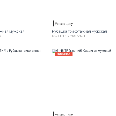
Узнать цену
ажная мужская
Рубашка трикотажная мужская
/1
SK211/131/3931/ZN/1
змеры:
Рост
Доступные размеры:
176-184
48
50
52
54
56
58
НОВИНКА
Узнать цену