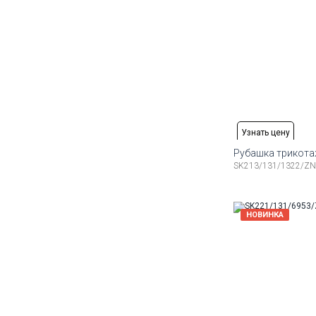
Узнать цену
Рубашка трикот
SK213/131/1322/ZN
Доступные ра
48
50
52
54
56
58
НОВИНКА