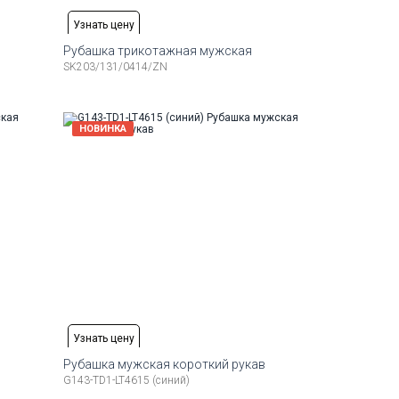
Узнать цену
Рубашка трикотажная мужская
SK203/131/0414/ZN
Рост
Доступные размеры:
Рост
6-184
48
50
52
54
56
58
176-184
НОВИНКА
Узнать цену
Рубашка мужская короткий рукав
G143-TD1-LT4615 (синий)
Рост
Доступные размеры:
Рост