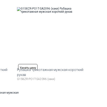
6-184
48
50
52
54
56
58
176-184
Узнать цену
откий
Рубашка трикотажная мужская короткий
рукав
G158ZR-PO1T-SA2096 (хаки)
Рост
Доступные размеры:
Рост
6-184
46
48
50
52
176-184