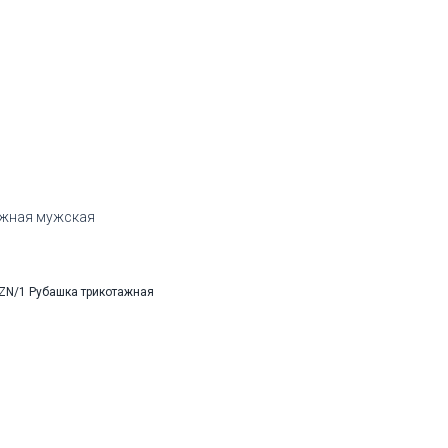
ажная мужская
змеры:
Рост
176-184