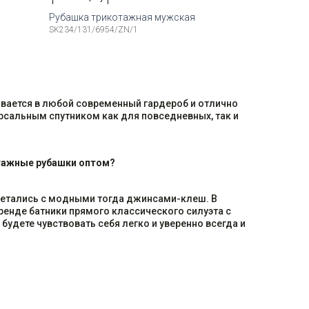
Рубашка трикотажная мужская
SK234/131/6954/ZN/1
Рост
Доступные размеры:
Рост
6-184
48
50
52
54
56
176-184
ывается в любой современный гардероб и отлично
ерсальным спутником как для повседневных, так и
отажные рубашки оптом?
сочетались с модными тогда джинсами-клеш. В
тренде батники прямого классического силуэта с
будете чувствовать себя легко и уверенно всегда и