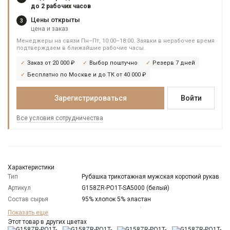
до 2 рабочих часов
Цены открыты
3
цена и заказ
Менеджеры на связи Пн–Пт, 10:00–18:00. Заявки в нерабочее время
подтверждаем в ближайшие рабочие часы.
Заказ от 20 000 ₽
Выбор поштучно
Резерв 7 дней
Бесплатно по Москве и до ТК от 40 000 ₽
Зарегистрироваться
Войти
Все условия сотрудничества
Характеристики
Тип
Рубашка трикотажная мужская короткий рукав
Артикул
G158ZR-PO1T-SA5000 (белый)
Состав сырья
95% хлопок 5% эластан
Модель
Зауженная с рельефами сзади
Показать еще
Цвет
Этот товар в других цветах
Белый