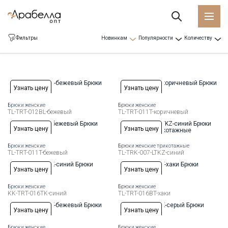
Фильтры
Новинкам
Популярности
Количеству
Узнать цену
Узнать цену
Брюки женские
Брюки женские
Доступные размеры:
Рост
Доступные размеры:
Рост
TL-TRT-012BL-бежевый
TL-TRT-011T-коричневый
44
46
48
50
52
54
56
48
50
52
54
Узнать цену
Узнать цену
Брюки женские
Брюки женские трикотажные
Доступные размеры:
Рост
TL-TRT-011T-бежевый
TL-TRK-007-LTKZ-синий
48
50
52
54
Узнать цену
Узнать цену
Брюки женские
Брюки женские
Доступные размеры:
Рост
Доступные размеры:
Рост
KK-TRT-016TK-синий
TL-TRT-016BT-хаки
44
46
48
50
52
54
56
44
46
48
50
52
54
56
Узнать цену
Узнать цену
Брюки женские
Брюки женские