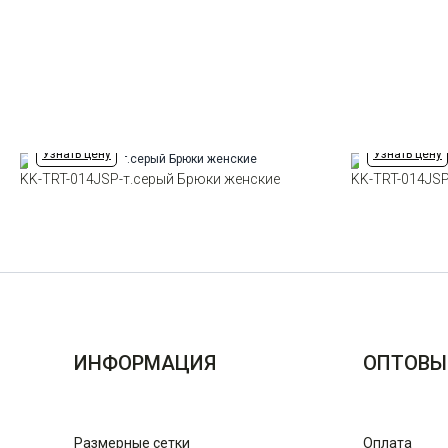
Узнать цену
Узнать цену
KK-TRT-014JSP-т.серый Брюки женские
KK-TRT-014JS
ИНФОРМАЦИЯ
ОПТОВЫ
Размерные сетки
Оплата