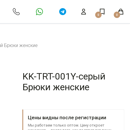
0
0
ый Брюки женские
KK-TRT-001Y-серый
Брюки женские
Цены видны после регистрации
Мы работаем только оптом. Цену откроет