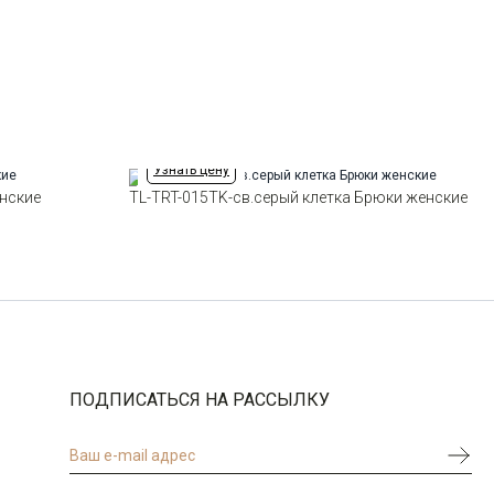
Выбрать размерный ряд
по 1 шт каждого доступного размера
Узнать цену
енские
TL-TRT-015TK-св.серый клетка Брюки женские
ПОДПИСАТЬСЯ НА РАССЫЛКУ