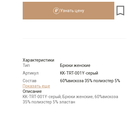
Узнать цену
Размеры для роста
см
Размер
Количество
Доступно
44
-
+
4
Характеристики
46
-
+
4
Тип
Брюки женские
Артикул
KK-TRT-001Y-серый
48
-
+
5
Состав
60%вискоза 35% полиэстер 5%
сырья
Показать еще
эластан
Описание
Модель
Свободная
KK-TRT-001Y-серый, Брюки женские, 60%вискоза
50
-
+
4
Цвет
Серый
35% полиэстер 5% эластан
Карман
с подрезным бочком
52
-
+
5