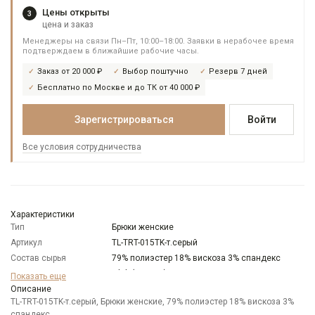
Цены открыты
3
цена и заказ
Менеджеры на связи Пн–Пт, 10:00–18:00. Заявки в нерабочее время
подтверждаем в ближайшие рабочие часы.
Заказ от 20 000 ₽
Выбор поштучно
Резерв 7 дней
Бесплатно по Москве и до ТК от 40 000 ₽
Зарегистрироваться
Войти
Все условия сотрудничества
Характеристики
Тип
Брюки женские
Артикул
TL-TRT-015TK-т.серый
Состав сырья
79% полиэстер 18% вискоза 3% спандекс
Бренд
T-lab (Россия)
Показать еще
Модель
Описание
Классическая свободная
TL-TRT-015TK-т.серый, Брюки женские, 79% полиэстер 18% вискоза 3%
Цвет
Серый
спандекс