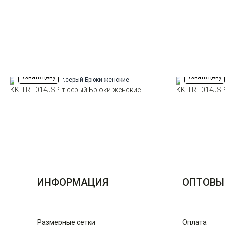
Узнать цену
Узнать цену
KK-TRT-014JSP-т.серый Брюки женские
KK-TRT-014JS
ИНФОРМАЦИЯ
ОПТОВЫ
Размерные сетки
Оплата