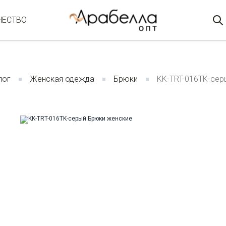
ЧЕСТВО
лог
Женская одежда
Брюки
KK-TRT-016TK-сер