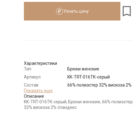
Узнать цену
Размеры для роста
см
Размер
Количество
Доступно
44
-
+
11
Характеристики
46
-
+
10
Тип
Брюки женские
Артикул
KK-TRT-016TK-серый
48
-
+
21
Состав
66% полиэстер 32% вискоза 2%
сырья
Показать еще
спандекс
Описание
Бренд
KATHARINA KROSS (Россия)
KK-TRT-016TK-серый, Брюки женские, 66% полиэстер
50
-
+
24
Особенности
Дизайн зиг-заг
32% вискоза 2% спандекс
ткани
Модель
Зауженные
52
-
+
24
Цвет
Серый
Карман
два боковых