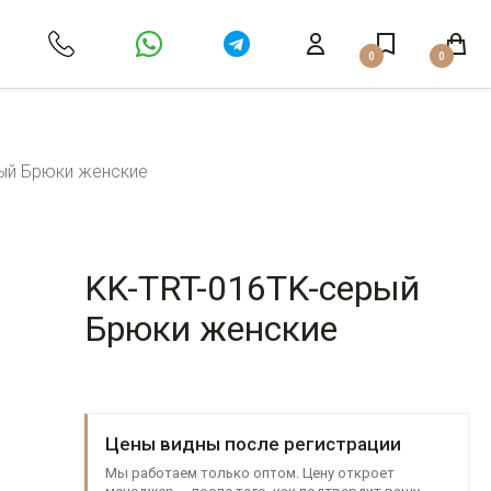
0
0
ый Брюки женские
KK-TRT-016TK-серый
Брюки женские
Цены видны после регистрации
Мы работаем только оптом. Цену откроет