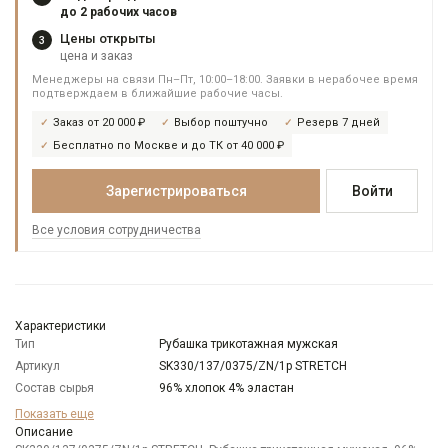
до 2 рабочих часов
Цены открыты
3
цена и заказ
Менеджеры на связи Пн–Пт, 10:00–18:00. Заявки в нерабочее время
подтверждаем в ближайшие рабочие часы.
Заказ от 20 000 ₽
Выбор поштучно
Резерв 7 дней
Бесплатно по Москве и до ТК от 40 000 ₽
Зарегистрироваться
Войти
Все условия сотрудничества
Характеристики
Тип
Рубашка трикотажная мужская
Артикул
SK330/137/0375/ZN/1p STRETCH
Состав сырья
96% хлопок 4% эластан
Бренд
GREG
Показать еще
Модель
Описание
Прилегающая с планкой спереди