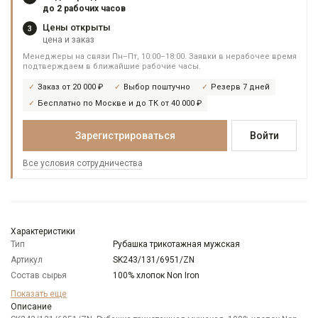
до 2 рабочих часов
Цены открыты
3
цена и заказ
Менеджеры на связи Пн–Пт, 10:00–18:00. Заявки в нерабочее время
подтверждаем в ближайшие рабочие часы.
Заказ от 20 000 ₽
Выбор поштучно
Резерв 7 дней
Бесплатно по Москве и до ТК от 40 000 ₽
Зарегистрироваться
Войти
Все условия сотрудничества
Характеристики
Тип
Рубашка трикотажная мужская
Артикул
SK243/131/6951/ZN
Состав сырья
100% хлопок Non Iron
Бренд
GREG
Показать еще
Модель
Описание
Прилегающая