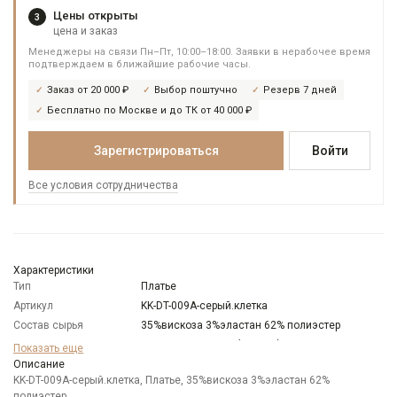
Цены открыты
3
цена и заказ
Менеджеры на связи Пн–Пт, 10:00–18:00. Заявки в нерабочее время
подтверждаем в ближайшие рабочие часы.
Заказ от 20 000 ₽
Выбор поштучно
Резерв 7 дней
Бесплатно по Москве и до ТК от 40 000 ₽
Зарегистрироваться
Войти
Все условия сотрудничества
Характеристики
Тип
Платье
Артикул
KK-DT-009A-серый.клетка
Состав сырья
35%вискоза 3%эластан 62% полиэстер
Бренд
KATHARINA KROSS (Россия)
Показать еще
Модель
Описание
Полуприлегающая
KK-DT-009A-серый.клетка, Платье, 35%вискоза 3%эластан 62%
Цвет
Серый
полиэстер