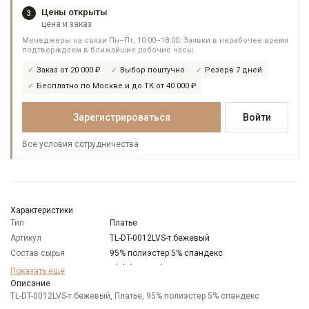
Цены открыты
3
цена и заказ
Менеджеры на связи Пн–Пт, 10:00–18:00. Заявки в нерабочее время
подтверждаем в ближайшие рабочие часы.
Заказ от 20 000 ₽
Выбор поштучно
Резерв 7 дней
Бесплатно по Москве и до ТК от 40 000 ₽
Зарегистрироваться
Войти
Все условия сотрудничества
Характеристики
Тип
Платье
Артикул
TL-DT-0012LVS-т.бежевый
Состав сырья
95% полиэстер 5% спандекс
Бренд
T-lab (Россия)
Показать еще
Особенности
Описание
C легким блеском (в тон ткани)
ткани
TL-DT-0012LVS-т.бежевый, Платье, 95% полиэстер 5% спандекс