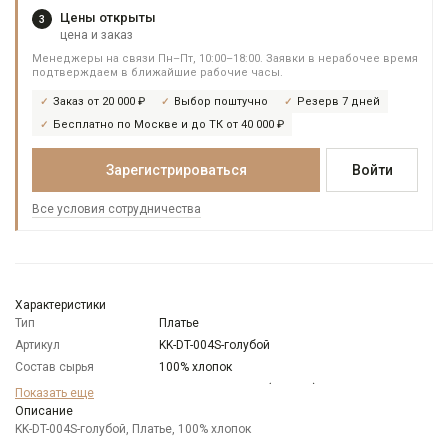
Цены открыты
3
цена и заказ
Менеджеры на связи Пн–Пт, 10:00–18:00. Заявки в нерабочее время
подтверждаем в ближайшие рабочие часы.
Заказ от 20 000 ₽
Выбор поштучно
Резерв 7 дней
Бесплатно по Москве и до ТК от 40 000 ₽
Зарегистрироваться
Войти
Все условия сотрудничества
Характеристики
Тип
Платье
Артикул
KK-DT-004S-голубой
Состав сырья
100% хлопок
Бренд
KATHARINA KROSS (Россия)
Показать еще
Модель
Описание
Прилегающая с вытачками
KK-DT-004S-голубой, Платье, 100% хлопок
Цвет
Голубой