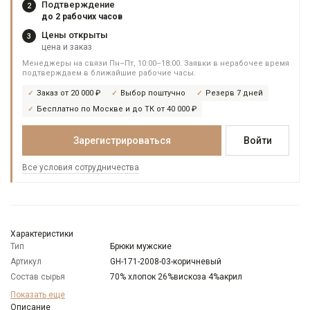
Подтверждение
2
до 2 рабочих часов
Цены открыты
3
цена и заказ
Менеджеры на связи Пн–Пт, 10:00–18:00. Заявки в нерабочее время
подтверждаем в ближайшие рабочие часы.
Заказ от 20 000 ₽
Выбор поштучно
Резерв 7 дней
Бесплатно по Москве и до ТК от 40 000 ₽
Зарегистрироваться
Войти
Все условия сотрудничества
Характеристики
Тип
Брюки мужские
Артикул
GH-171-2008-03-коричневый
Состав сырья
70% хлопок 26%вискоза 4%акрил
Бренд
GREG
Показать еще
Особенности
Описание
Фланель