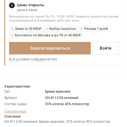
Цены открыты
3
цена и заказ
Менеджеры на связи Пн–Пт, 10:00–18:00. Заявки в нерабочее время
подтверждаем в ближайшие рабочие часы.
Заказ от 20 000 ₽
Выбор поштучно
Резерв 7 дней
Бесплатно по Москве и до ТК от 40 000 ₽
Зарегистрироваться
Войти
Все условия сотрудничества
Характеристики
Тип
Брюки мужские
Артикул
GH-4112-00-зеленый
Состав сырья
55% хлопок 45% полиэстер
Бренд
GREG
Показать еще
Модель
Описание
Классическая
GH-4112-00-зеленый, Брюки мужские, 55% хлопок 45% полиэстер
Цвет
Зеленый