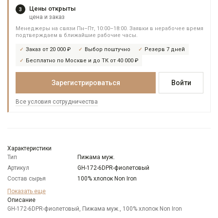
Цены открыты
3
цена и заказ
Менеджеры на связи Пн–Пт, 10:00–18:00. Заявки в нерабочее время
подтверждаем в ближайшие рабочие часы.
Заказ от 20 000 ₽
Выбор поштучно
Резерв 7 дней
Бесплатно по Москве и до ТК от 40 000 ₽
Зарегистрироваться
Войти
Все условия сотрудничества
Характеристики
Тип
Пижама муж.
Артикул
GH-172-6DPR-фиолетовый
Состав сырья
100% хлопок Non Iron
Бренд
GREG
Показать еще
Модель
Описание
Классическая
GH-172-6DPR-фиолетовый, Пижама муж., 100% хлопок Non Iron
Цвет
Фиолетовый