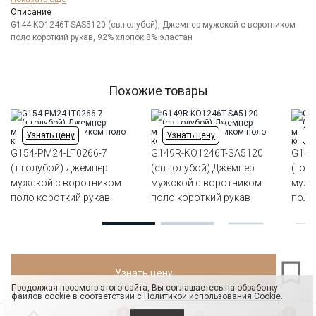
Бренд
GREG
Описание
Модель
G144-KO1246T-SAS5120 (св.голубой), Джемпер мужской с воротником
Классическая с разрезами по бокам
поло короткий рукав, 92% хлопок 8% эластан
Цвет
Голубой
Ворот
Из основной ткани на стойке
Карман
отсутствует
Силуэт
Прямой силуэт / Сlassic fit
Похожие товары
Узнать цену
Узнать цену
Уз
G154-PM24-LT0266-7
G149R-KO1246T-SA5120
G144
(т.голубой) Джемпер
(св.голубой) Джемпер
(гол
мужской с воротником
мужской с воротником
мужс
поло короткий рукав
поло короткий рукав
поло
Узнать цену
Продолжая просмотр этого сайта, Вы соглашаетесь на обработку
файлов cookie в соответствии с
Политикой использования Cookie
.
0
0