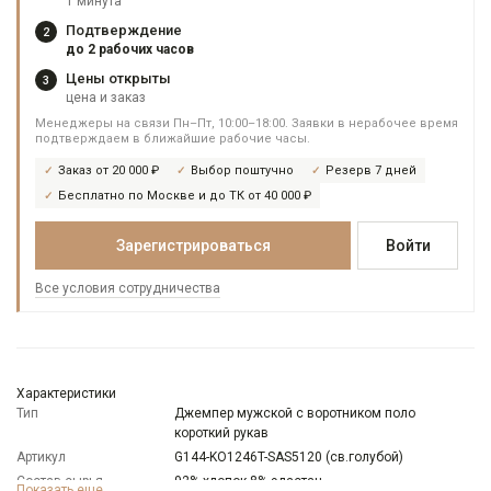
1 минута
Подтверждение
2
до 2 рабочих часов
Цены открыты
3
цена и заказ
Менеджеры на связи Пн–Пт, 10:00–18:00. Заявки в нерабочее время
подтверждаем в ближайшие рабочие часы.
Заказ от 20 000 ₽
Выбор поштучно
Резерв 7 дней
Бесплатно по Москве и до ТК от 40 000 ₽
Зарегистрироваться
Войти
Все условия сотрудничества
Характеристики
Тип
Джемпер мужской с воротником поло
короткий рукав
Артикул
G144-KO1246T-SAS5120 (св.голубой)
Состав сырья
92% хлопок 8% эластан
Показать еще