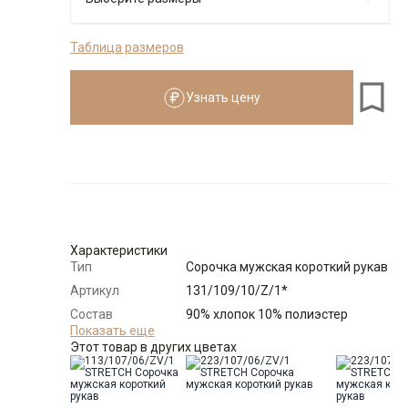
Таблица размеров
176-184
Узнать цену
Размеры для роста
176–184 см
Размер
Количество
Доступно
39
-
+
1
Характеристики
Тип
Сорочка мужская короткий рукав
Выбрать размерный ряд
Артикул
131/109/10/Z/1*
по 1 шт каждого доступного размера
Состав
90% хлопок 10% полиэстер
сырья
Показать еще
Этот товар в других цветах
Бренд
GREG
Модель
Зауженная
Цвет
Серый