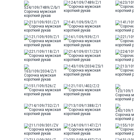
Отделка
Сорочки: кант по нижнему краю
внутренней стойки воротника и
внутренний карман из ткани
компаньона
Ворот
Французский маленький
Карман
стандартный, слева, накладной
Силуэт
Полуприталенный силуэт /
Regular fit