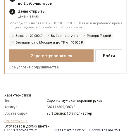
до 2 рабочих часов
Цены открыты
3
цена и заказ
Менеджеры на связи Пн–Пт, 10:00–18:00. Заявки в нерабочее время
подтверждаем в ближайшие рабочие часы.
Заказ от 20 000 ₽
Выбор поштучно
Резерв 7 дней
Бесплатно по Москве и до ТК от 40 000 ₽
Зарегистрироваться
Войти
Все условия сотрудничества
Характеристики
Тип
Сорочка мужская короткий рукав
Артикул
Gb711/309/387/Z
Состав сырья
90% хлопок 10% полиэстер
Бренд
GREG
Показать еще
Модель
Этот товар в других цветах
Зауженная