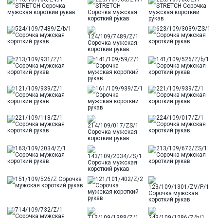
Цвет
Сиреневый
Ворот
Французский
Карман
стандартный, слева, накладной
Силуэт
Полуприталенный силуэт / Regular fit