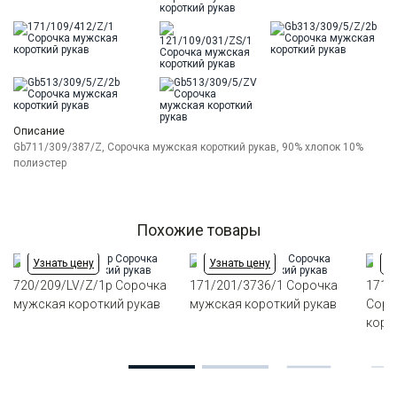
Описание
Gb711/309/387/Z, Сорочка мужская короткий рукав, 90% хлопок 10%
полиэстер
Похожие товары
Узнать цену
Узнать цену
Уз
720/209/LV/Z/1p Сорочка
171/201/3736/1 Сорочка
171/
мужская короткий рукав
мужская короткий рукав
Соро
коро