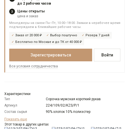
до 2 рабочих часов
Цены открыты
3
цена и заказ
Менеджеры на связи Пн–Пт, 10:00–18:00. Заявки в нерабочее время
подтверждаем в ближайшие рабочие часы.
Заказ от 20 000 ₽
Выбор поштучно
Резерв 7 дней
Бесплатно по Москве и до ТК от 40 000 ₽
Зарегистрироваться
Войти
Все условия сотрудничества
Характеристики
Тип
Сорочка мужская короткий рукав
Артикул
224/109/02/KZS/P/1
Состав сырья
90% хлопок 10% полиэстер
Бренд
GREG
Показать еще
Модель
Этот товар в других цветах
Зауженная навыпуск укороченная