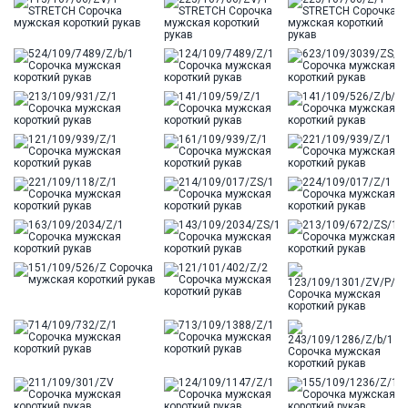
Цвет
Синий
Отделка
Сорочки: внутренняя стойка воротника из
ткани компаньона
Ворот
Французский маленький
Карман
2 накладных кармана с клапаном
Силуэт
Полуприталенный силуэт / Regular fit