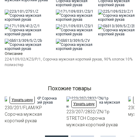
Описание
224/109/02/KZS/P/1, Сорочка мужская короткий рукав, 90% хлопок 10%
полиэстер
Похожие товары
Узнать цену
Уз
Узнать цену
230/201/FLAM/KP
230/
223/207/2832/ZN/1p
Сорочка мужская
мужс
STRETCH Сорочка
короткий рукав
мужская короткий рукав