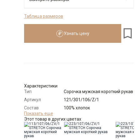
Таблица размеров
176-184
Узнать цену
Размеры для роста
176–184 см
Размер
Количество
Доступно
38
-
+
9
Характеристики
Тип
Сорочка мужская короткий рукав
39
-
+
16
Артикул
121/301/106/Z/1
Состав
100% хлопок
40
-
+
1
сырья
Показать еще
Этот товар в других цветах
Бренд
GREG
Модель
Выбрать размерный ряд
Зауженная
Цвет
Голубой
по 1 шт каждого доступного размера