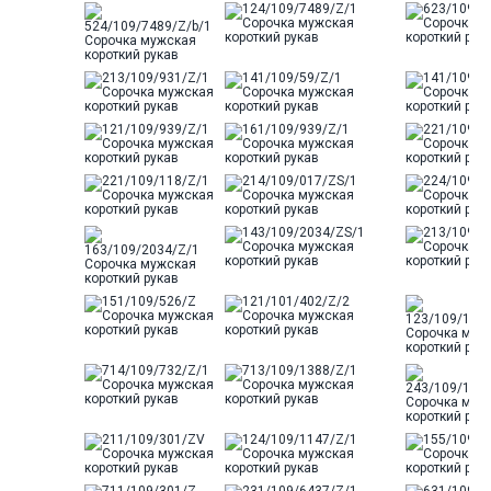
Отделка
Сорочки: внутренняя стойка
воротника из ткани компаньона
Ворот
Французский
Карман
стандартный, слева, накладной
Силуэт
Полуприталенный силуэт /
Regular fit