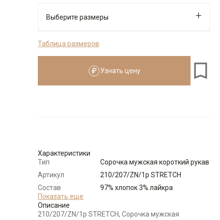
Выберите размеры
Таблица размеров
176-184
Узнать цену
Размеры для роста
176–184 см
Размер
Количество
Доступно
39
-
+
10
Характеристики
Тип
Сорочка мужская короткий рукав
40
-
+
12
Артикул
210/207/ZN/1p STRETCH
Состав
97% хлопок 3% лайкра
41
-
+
14
сырья
Показать еще
Описание
Бренд
GREG
210/207/ZN/1p STRETCH, Сорочка мужская