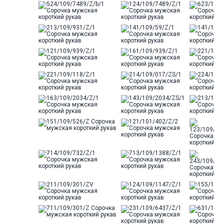
ткани
Модель
Классическая
Цвет
Серый
Ворот
Французский
Карман
стандартный, слева, накладной
Силуэт
Прямой силуэт / Сlassic fit