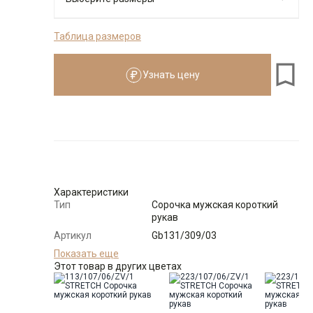
Таблица размеров
176-184
Узнать цену
Размеры для роста
176–184 см
Размер
Количество
Доступно
39
-
+
1
Характеристики
Тип
Сорочка мужская короткий
Взять размерный ряд
рукав
по 1 шт каждого доступного размера
Артикул
Gb131/309/03
Состав
Показать еще
90% хлопок 10% полиэстер
сырья
Этот товар в других цветах
Бренд
GREG
Особенности
Жатый эффект