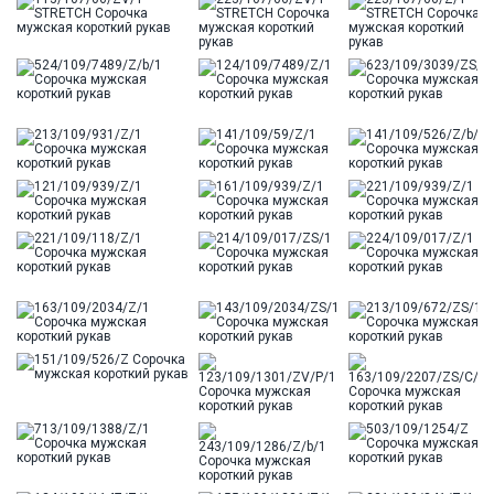
Цвет
Голубой
Отделка
Сорочки: внутренняя стойка воротника из
ткани компаньона
Ворот
Французский маленький
Карман
стандартный, слева, накладной
Силуэт
Полуприталенный силуэт / Regular fit