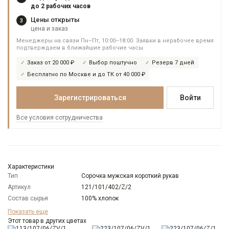
до 2 рабочих часов
Цены открыты
3
цена и заказ
Менеджеры на связи Пн–Пт, 10:00–18:00. Заявки в нерабочее время
подтверждаем в ближайшие рабочие часы.
Заказ от 20 000 ₽
Выбор поштучно
Резерв 7 дней
Бесплатно по Москве и до ТК от 40 000 ₽
Зарегистрироваться
Войти
Все условия сотрудничества
Характеристики
Тип
Сорочка мужская короткий рукав
Артикул
121/101/402/Z/2
Состав сырья
100% хлопок
Бренд
GREG
Показать еще
Модель
Этот товар в других цветах
Зауженная