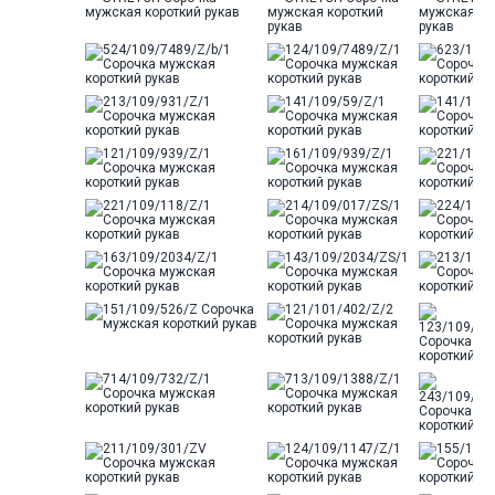
Особенности
Жатый эффект
ткани
Модель
Зауженная
Цвет
Белый
Ворот
Французский
Карман
стандартный, слева, накладной
Силуэт
Полуприталенный силуэт /
Regular fit