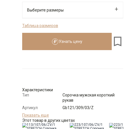
Выберите размеры
Таблица размеров
176-184
Узнать цену
Размер
Количество
Доступно
Узнать о
37
поступлении
Узнать о
38
поступлении
Узнать о
Характеристики
39
поступлении
Тип
Сорочка мужская короткий
рукав
Узнать о
40
поступлении
Артикул
Gb121/309/03/Z
Состав
Показать еще
90% хлопок 10% полиэстер
сырья
Этот товар в других цветах
Бренд
GREG