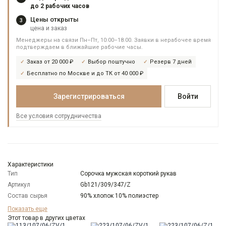
до 2 рабочих часов
Цены открыты
3
цена и заказ
Менеджеры на связи Пн–Пт, 10:00–18:00. Заявки в нерабочее время
подтверждаем в ближайшие рабочие часы.
Заказ от 20 000 ₽
Выбор поштучно
Резерв 7 дней
Бесплатно по Москве и до ТК от 40 000 ₽
Зарегистрироваться
Войти
Все условия сотрудничества
Характеристики
Тип
Сорочка мужская короткий рукав
Артикул
Gb121/309/347/Z
Состав сырья
90% хлопок 10% полиэстер
Бренд
GREG
Показать еще
Модель
Этот товар в других цветах
Зауженная