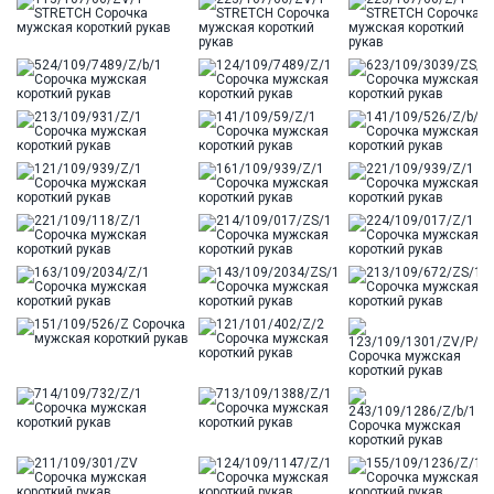
Цвет
Голубой
Ворот
Французский
Карман
стандартный, слева, накладной
Силуэт
Полуприталенный силуэт / Regular fit