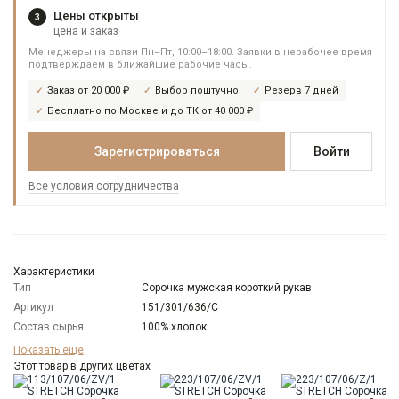
Цены открыты
3
цена и заказ
Менеджеры на связи Пн–Пт, 10:00–18:00. Заявки в нерабочее время
подтверждаем в ближайшие рабочие часы.
Заказ от 20 000 ₽
Выбор поштучно
Резерв 7 дней
Бесплатно по Москве и до ТК от 40 000 ₽
Зарегистрироваться
Войти
Все условия сотрудничества
Характеристики
Тип
Сорочка мужская короткий рукав
Артикул
151/301/636/C
Состав сырья
100% хлопок
Бренд
GREG
Показать еще
Особенности
Этот товар в других цветах
Имитация льна
ткани