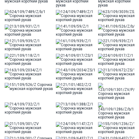
Модель
Классическая
Цвет
Бежевый
Отделка
Сорочки: разрезы по бокам
Ворот
Французский
Карман
стандартный, слева, накладной
Силуэт
Прямой силуэт / Сlassic fit