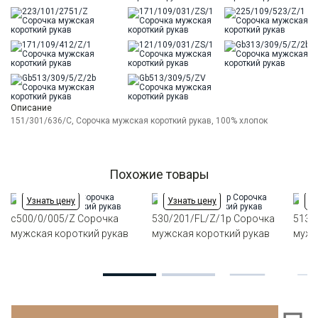
Описание
151/301/636/C, Сорочка мужская короткий рукав, 100% хлопок
Похожие товары
Узнать цену
Узнать цену
Уз
c500/0/005/Z Сорочка
530/201/FL/Z/1p Сорочка
513/
мужская короткий рукав
мужская короткий рукав
мужс