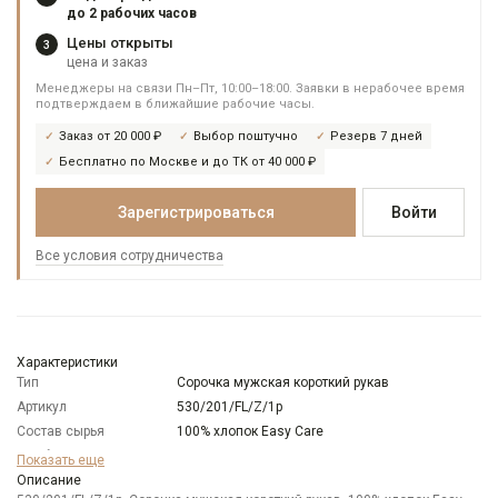
до 2 рабочих часов
Цены открыты
3
цена и заказ
Менеджеры на связи Пн–Пт, 10:00–18:00. Заявки в нерабочее время
подтверждаем в ближайшие рабочие часы.
Заказ от 20 000 ₽
Выбор поштучно
Резерв 7 дней
Бесплатно по Москве и до ТК от 40 000 ₽
Зарегистрироваться
Войти
Все условия сотрудничества
Характеристики
Тип
Сорочка мужская короткий рукав
Артикул
530/201/FL/Z/1p
Состав сырья
100% хлопок Easy Care
Особенности
Имитация льна
Показать еще
ткани
Описание