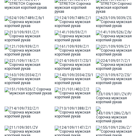
Цвет
Голубой
Отделка
Сорочки: внутренняя стойка воротника из
ткани компаньона
Ворот
Французский маленький
Карман
отсутствует
Силуэт
Полуприталенный силуэт / Regular fit