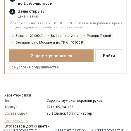
до 2 рабочих часов
Цены открыты
3
цена и заказ
Менеджеры на связи Пн–Пт, 10:00–18:00. Заявки в нерабочее время
подтверждаем в ближайшие рабочие часы.
Заказ от 20 000 ₽
Выбор поштучно
Резерв 7 дней
Бесплатно по Москве и до ТК от 40 000 ₽
Зарегистрироваться
Войти
Все условия сотрудничества
Характеристики
Тип
Сорочка мужская короткий рукав
Артикул
221/109/841/Z/1
Состав сырья
90% хлопок 10% полиэстер
Бренд
GREG
Показать еще
Модель
Этот товар в других цветах
Зауженная