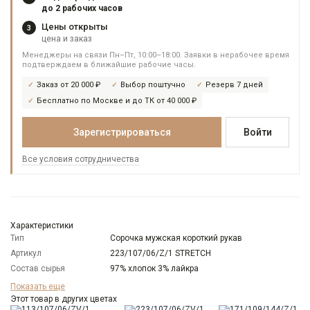
до 2 рабочих часов
Цены открыты
3
цена и заказ
Менеджеры на связи Пн–Пт, 10:00–18:00. Заявки в нерабочее время
подтверждаем в ближайшие рабочие часы.
Заказ от 20 000 ₽
Выбор поштучно
Резерв 7 дней
Бесплатно по Москве и до ТК от 40 000 ₽
Зарегистрироваться
Войти
Все условия сотрудничества
Характеристики
Тип
Сорочка мужская короткий рукав
Артикул
223/107/06/Z/1 STRETCH
Состав сырья
97% хлопок 3% лайкра
Бренд
GREG
Показать еще
Модель
Этот товар в других цветах
Зауженная