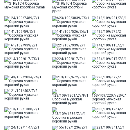
Цвет
Синий
Отделка
Сорочки: внутренняя стойка воротника из
ткани компаньона
Ворот
Французский маленький
Карман
отсутствует
Силуэт
Полуприталенный силуэт / Regular fit