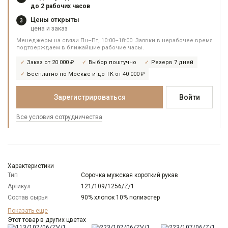
до 2 рабочих часов
Цены открыты
3
цена и заказ
Менеджеры на связи Пн–Пт, 10:00–18:00. Заявки в нерабочее время
подтверждаем в ближайшие рабочие часы.
Заказ от 20 000 ₽
Выбор поштучно
Резерв 7 дней
Бесплатно по Москве и до ТК от 40 000 ₽
Зарегистрироваться
Войти
Все условия сотрудничества
Характеристики
Тип
Сорочка мужская короткий рукав
Артикул
121/109/1256/Z/1
Состав сырья
90% хлопок 10% полиэстер
Бренд
GREG
Показать еще
Модель
Этот товар в других цветах
Зауженная