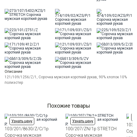
Описание
121/109/1256/Z/1, Сорочка мужская короткий рукав, 90% хлопок 10%
полиэстер
Похожие товары
Уз
Узнать цену
Узнать цену
103/
103/201/8630/Z/C/1p
100/207/ZN/1p STRETCH
Соро
Сорочка мужская
Сорочка мужская