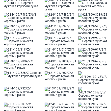
Цвет
Белый
Отделка
Сорочки: кант по нижнему краю внутренней
стойки воротника из ткани компаньона
Ворот
Французский маленький
Карман
отсутствует
Силуэт
Полуприталенный силуэт / Regular fit