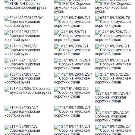
Цвет
Голубой
Отделка
Сорочки: внутренняя стойка воротника из
ткани компаньона
Ворот
Французский маленький мягкий
Карман
стандартный, слева, накладной
Силуэт
Полуприталенный силуэт / Regular fit