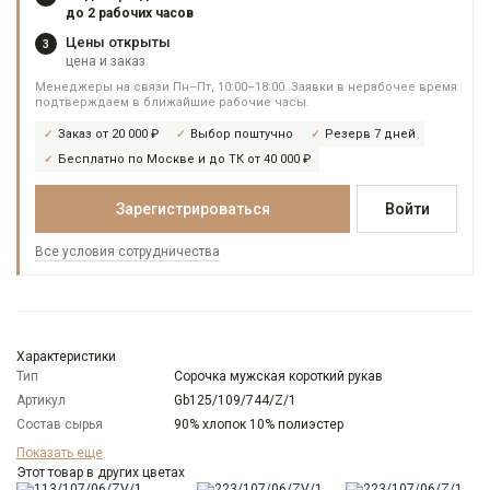
до 2 рабочих часов
Цены открыты
3
цена и заказ
Менеджеры на связи Пн–Пт, 10:00–18:00. Заявки в нерабочее время
подтверждаем в ближайшие рабочие часы.
Заказ от 20 000 ₽
Выбор поштучно
Резерв 7 дней
Бесплатно по Москве и до ТК от 40 000 ₽
Зарегистрироваться
Войти
Все условия сотрудничества
Характеристики
Тип
Сорочка мужская короткий рукав
Артикул
Gb125/109/744/Z/1
Состав сырья
90% хлопок 10% полиэстер
Бренд
GREG
Показать еще
Модель
Этот товар в других цветах
Зауженная