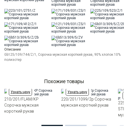
Описание
Gb125/109/744/Z/1, Сорочка мужская короткий рукав, 90% хлопок 10%
полиэстер
Похожие товары
Узнать цену
Узнать цену
Уз
210/201/FLAM/KP
220/201/1099/2p Сорочка
225/
Сорочка мужская
мужская короткий рукав
STRE
короткий рукав
мужс