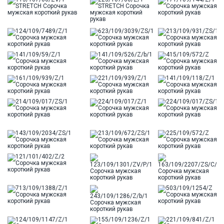
Цвет
Синий
Отделка
Сорочки: внутренняя стойка воротника из
ткани компаньона
Ворот
Французский маленький
Карман
отсутствует
Силуэт
Приталенный силуэт / Slim fit