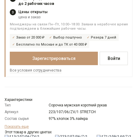
до 2 рабочих часов
Цены открыты
3
цена и заказ
Менеджеры на связи Пн–Пт, 10:00–18:00. Заявки в нерабочее время
подтверждаем в ближайшие рабочие часы.
Заказ от 20 000 ₽
Выбор поштучно
Резерв 7 дней
Бесплатно по Москве и до ТК от 40 000 ₽
Зарегистрироваться
Войти
Все условия сотрудничества
Характеристики
Тип
Сорочка мужская короткий рукав
Артикул
223/107/06/ZV/1 STRETCH
Состав сырья
97% хлопок 3% лайкра
Бренд
GREG
Показать еще
Модель
Этот товар в других цветах
Зауженная с вытачками