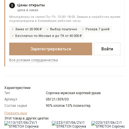
Цены открыты
3
цена и заказ
Менеджеры на связи Пн–Пт, 10:00–18:00. Заявки в нерабочее время
подтверждаем в ближайшие рабочие часы.
Заказ от 20 000 ₽
Выбор поштучно
Резерв 7 дней
Бесплатно по Москве и до ТК от 40 000 ₽
Зарегистрироваться
Войти
Все условия сотрудничества
Характеристики
Тип
Сорочка мужская короткий рукав
Артикул
Gb121/309/03
Состав сырья
90% хлопок 10% полиэстер
Бренд
GREG
Показать еще
Особенности
Этот товар в других цветах
Жатый эффект
ткани