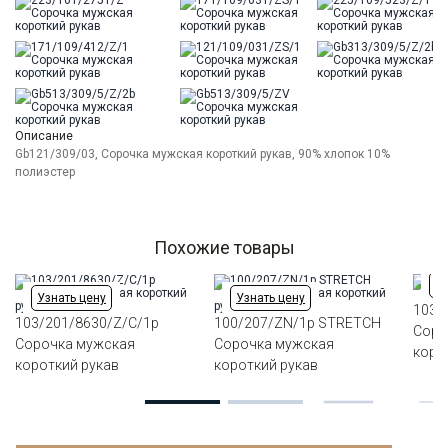
Описание
Gb121/309/03, Сорочка мужская короткий рукав, 90% хлопок 10%
полиэстер
Похожие товары
Уз
Узнать цену
Узнать цену
103/
103/201/8630/Z/C/1p
100/207/ZN/1p STRETCH
Соро
Сорочка мужская
Сорочка мужская
коро
короткий рукав
короткий рукав