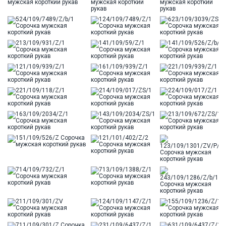
Модель
Классическая
Цвет
Белый
Ворот
Французский
Карман
стандартный, слева, накладной
Силуэт
Прямой силуэт / Сlassic fit