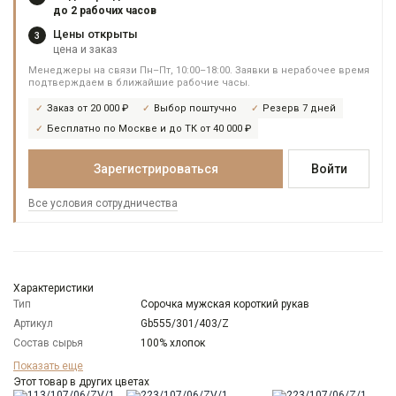
до 2 рабочих часов
Цены открыты
3
цена и заказ
Менеджеры на связи Пн–Пт, 10:00–18:00. Заявки в нерабочее время
подтверждаем в ближайшие рабочие часы.
Заказ от 20 000 ₽
Выбор поштучно
Резерв 7 дней
Бесплатно по Москве и до ТК от 40 000 ₽
Зарегистрироваться
Войти
Все условия сотрудничества
Характеристики
Тип
Сорочка мужская короткий рукав
Артикул
Gb555/301/403/Z
Состав сырья
100% хлопок
Бренд
GREG
Показать еще
Модель
Этот товар в других цветах
Зауженная