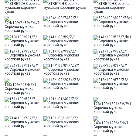
Цвет
Оранжевый
Ворот
Французский
Карман
стандартный, слева, накладной
Силуэт
Полуприталенный силуэт / Regular fit