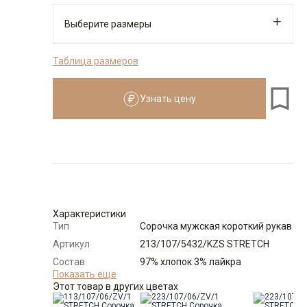
Выберите размеры
Таблица размеров
176-184
Узнать цену
Размеры для роста
176–184 см
Размер
Количество
Доступно
37
-
+
3
Характеристики
Тип
Сорочка мужская короткий рукав
38
-
+
4
Артикул
213/107/5432/KZS STRETCH
Состав
97% хлопок 3% лайкра
39
-
+
5
сырья
Показать еще
Этот товар в других цветах
Бренд
GREG