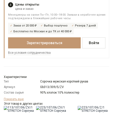
Цены открыты
3
цена и заказ
Менеджеры на связи Пн–Пт, 10:00–18:00. Заявки в нерабочее время
подтверждаем в ближайшие рабочие часы.
Заказ от 20 000 ₽
Выбор поштучно
Резерв 7 дней
Бесплатно по Москве и до ТК от 40 000 ₽
Зарегистрироваться
Войти
Все условия сотрудничества
Характеристики
Тип
Сорочка мужская короткий рукав
Артикул
Gb313/309/5/ZV
Состав сырья
90% хлопок 10% полиэстер
Бренд
GREG
Показать еще
Модель
Этот товар в других цветах
Зауженная с вытачками
Цвет
Серый