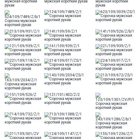
Ворот
Французский
Карман
стандартный, слева, накладной
Силуэт
Приталенный силуэт / Slim fit