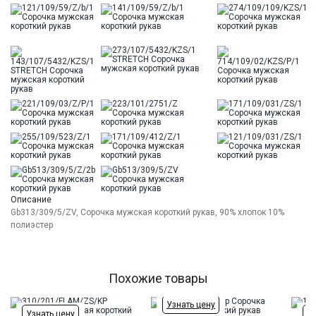
Описание
Gb313/309/5/ZV, Сорочка мужская короткий рукав, 90% хлопок 10%
полиэстер
Похожие товары
Узнать цену
Узнать цену
Уз