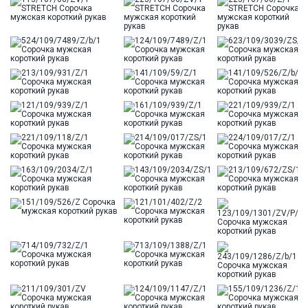
Цвет
Голубой
Ворот
Французский
Карман
стандартный, слева, накладной
Силуэт
Полуприталенный силуэт / Regular fit