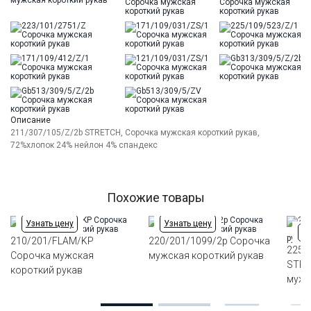
Описание
211/307/105/Z/2b STRETCH, Сорочка мужская короткий рукав,
72%хлопок 24% нейлон 4% спандекс
Похожие товары
Узнать цену
Узнать цену
Уз
210/201/FLAM/KP
220/201/1099/2p Сорочка
225/
Сорочка мужская
мужская короткий рукав
STRE
короткий рукав
мужс