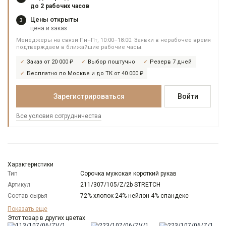
до 2 рабочих часов
Цены открыты
3
цена и заказ
Менеджеры на связи Пн–Пт, 10:00–18:00. Заявки в нерабочее время
подтверждаем в ближайшие рабочие часы.
Заказ от 20 000 ₽
Выбор поштучно
Резерв 7 дней
Бесплатно по Москве и до ТК от 40 000 ₽
Зарегистрироваться
Войти
Все условия сотрудничества
Характеристики
Тип
Сорочка мужская короткий рукав
Артикул
211/307/105/Z/2b STRETCH
Состав сырья
72% хлопок 24% нейлон 4% спандекс
Бренд
GREG
Показать еще
Модель
Этот товар в других цветах
Зауженная