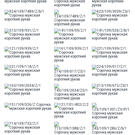
Модель
Классическая
Цвет
Голубой
Ворот
Французский
Карман
стандартный, слева, накладной
Силуэт
Прямой силуэт / Сlassic fit