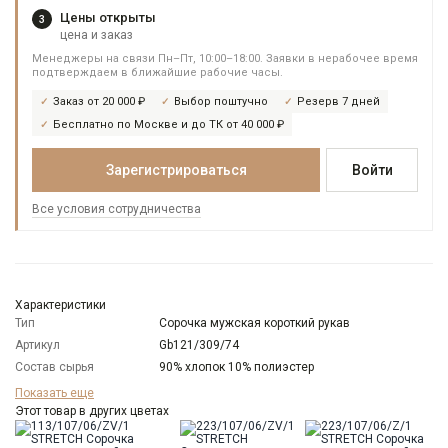
Цены открыты
3
цена и заказ
Менеджеры на связи Пн–Пт, 10:00–18:00. Заявки в нерабочее время
подтверждаем в ближайшие рабочие часы.
Заказ от 20 000 ₽
Выбор поштучно
Резерв 7 дней
Бесплатно по Москве и до ТК от 40 000 ₽
Зарегистрироваться
Войти
Все условия сотрудничества
Характеристики
Тип
Сорочка мужская короткий рукав
Артикул
Gb121/309/74
Состав сырья
90% хлопок 10% полиэстер
Бренд
GREG
Показать еще
Особенности
Этот товар в других цветах
Жатый эффект
ткани