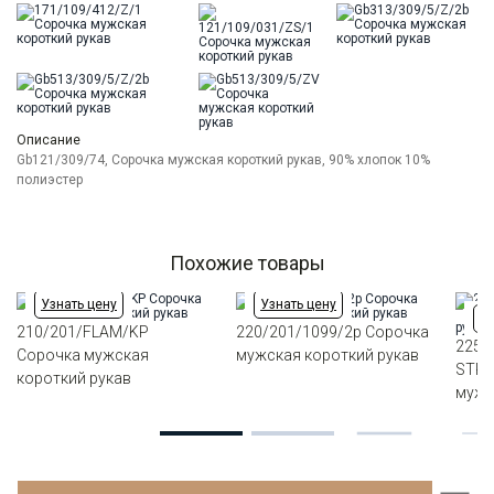
Описание
Gb121/309/74, Сорочка мужская короткий рукав, 90% хлопок 10%
полиэстер
Похожие товары
Узнать цену
Узнать цену
Уз
210/201/FLAM/KP
220/201/1099/2p Сорочка
225/
Сорочка мужская
мужская короткий рукав
STRE
короткий рукав
мужс